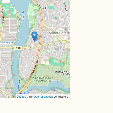
Leaflet
, \r\n©
OpenStreetMap
contributors