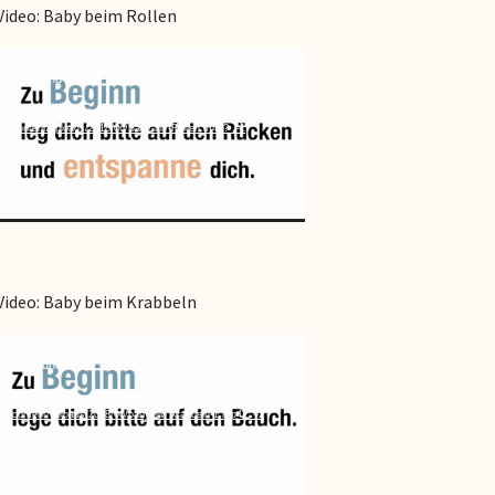
Video: Baby beim Rollen
Video-
Media error: Format(s) not supported or source(s)
not found
Player
Datei herunterladen: https://physiotherapie-andersen.de/wp-
content/uploads/2018/06/Baby-Liv-Rollen.m4v?_=1
Video: Baby beim Krabbeln
Video-
Media error: Format(s) not supported or source(s)
not found
Player
Datei herunterladen: https://physiotherapie-andersen.de/wp-
content/uploads/2018/06/baby_liv_krabbeln-1.mp4?_=2