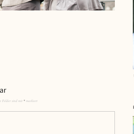
ar
e Felder sind mit
*
markiert