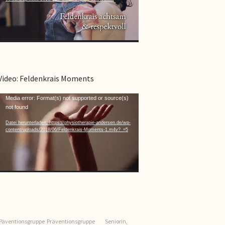
Video: Feldenkrais Moments
Video-
Media error: Format(s) not supported or source(s)
not found
Player
Datei herunterladen: https://physiotherapie-andersen.de/wp-
content/uploads/2018/06/Feldenkrais-Moments-1.m4v?_=5
Päventionsgruppe
Präventionsgruppe
Seniorin,