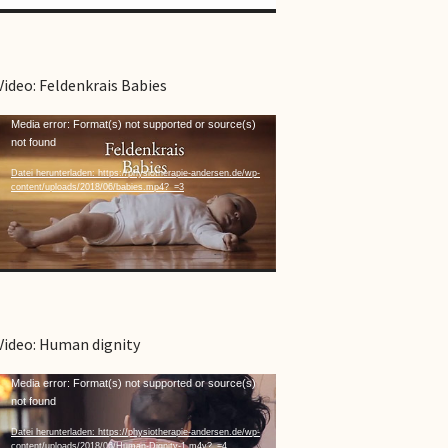
Video: Feldenkrais Babies
Video-
Media error: Format(s) not supported or source(s)
not found
Player
Datei herunterladen: https://physiotherapie-andersen.de/wp-
content/uploads/2018/06/babies.mp4?_=3
Video: Human dignity
Video-
Media error: Format(s) not supported or source(s)
not found
Player
Datei herunterladen: https://physiotherapie-andersen.de/wp-
content/uploads/2018/06/Human-Dignity-1.m4v?_=4