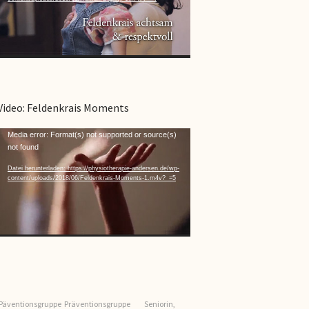
Video: Feldenkrais Moments
Video-
Media error: Format(s) not supported or source(s)
not found
Player
Datei herunterladen: https://physiotherapie-andersen.de/wp-
content/uploads/2018/06/Feldenkrais-Moments-1.m4v?_=5
Päventionsgruppe
Präventionsgruppe
Seniorin,