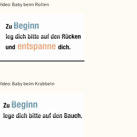
Video: Baby beim Rollen
Video-
Media error: Format(s) not supported or source(s)
not found
Player
Datei herunterladen: https://physiotherapie-andersen.de/wp-
content/uploads/2018/06/Baby-Liv-Rollen.m4v?_=1
Video: Baby beim Krabbeln
Video-
Media error: Format(s) not supported or source(s)
not found
Player
Datei herunterladen: https://physiotherapie-andersen.de/wp-
content/uploads/2018/06/baby_liv_krabbeln-1.mp4?_=2