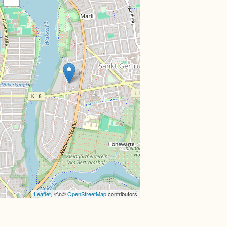
Leaflet
, \r\n©
OpenStreetMap
contributors