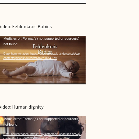
Video: Feldenkrais Babies
Video-
Media error: Format(s) not supported or source(s)
not found
Player
Datei herunterladen: https://physiotherapie-andersen.de/wp-
content/uploads/2018/06/babies.mp4?_=3
Video: Human dignity
Video-
Media error: Format(s) not supported or source(s)
not found
Player
Datei herunterladen: https://physiotherapie-andersen.de/wp-
content/uploads/2018/06/Human-Dignity-1.m4v?_=4