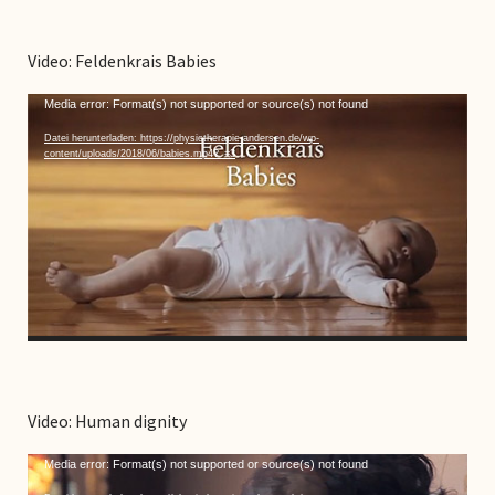
Video: Feldenkrais Babies
Video-
Media error: Format(s) not supported or source(s) not found
Player
Datei herunterladen: https://physiotherapie-andersen.de/wp-
content/uploads/2018/06/babies.mp4?_=3
Video: Human dignity
Video-
Media error: Format(s) not supported or source(s) not found
Player