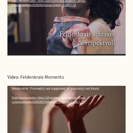
Datei herunterladen: https://physiotherapie-andersen.de/wp-
content/uploads/2018/06/Human-Dignity-1.m4v?_=4
Video: Feldenkrais Moments
Video-
Media error: Format(s) not supported or source(s) not found
Player
Datei herunterladen: https://physiotherapie-andersen.de/wp-
content/uploads/2018/06/Feldenkrais-Moments-1.m4v?_=5