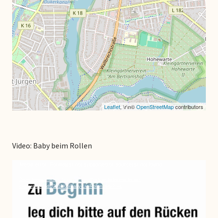
Leaflet
, \r\n©
OpenStreetMap
contributors
Video: Baby beim Rollen
Video-
Media error: Format(s) not supported or source(s) not found
Player
Datei herunterladen: https://physiotherapie-andersen.de/wp-
content/uploads/2018/06/Baby-Liv-Rollen.m4v?_=1