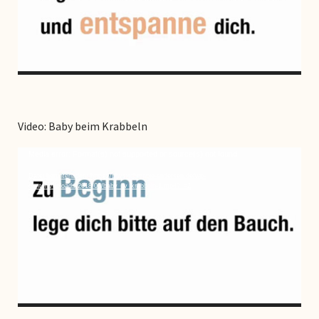
Video: Baby beim Krabbeln
Video-
Media error: Format(s) not supported or source(s) not found
Player
Datei herunterladen: https://physiotherapie-andersen.de/wp-
content/uploads/2018/06/baby_liv_krabbeln-1.mp4?_=2